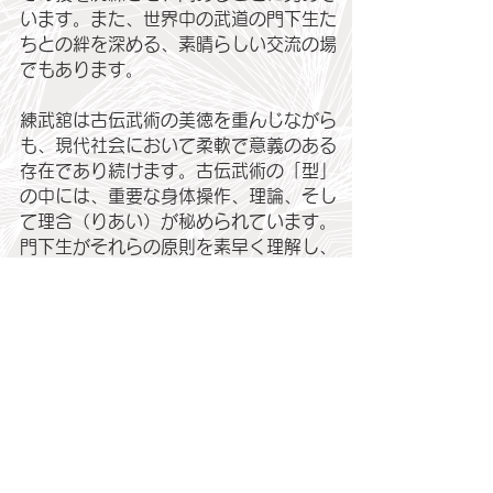
います。また、世界中の武道の門下生た
ちとの絆を深める、素晴らしい交流の場
でもあります。
練武舘は古伝武術の美徳を重んじながら
も、現代社会において柔軟で意義のある
存在であり続けます。古伝武術の「型」
の中には、重要な身体操作、理論、そし
て理合（りあい）が秘められています。
門下生がそれらの原則を素早く理解し、
自由かつ実践的に応用できるようになる
ことを大切にしています。
日本で30年以上にわたり教育に携わっ
てきた創設者は、一人ひとりの自己成長
に対する情熱を日々の稽古に注いでいま
す。特定の流儀を深く極めたい門下生に
は、流派への入門や宗家による直接指導
の道も開かれています。