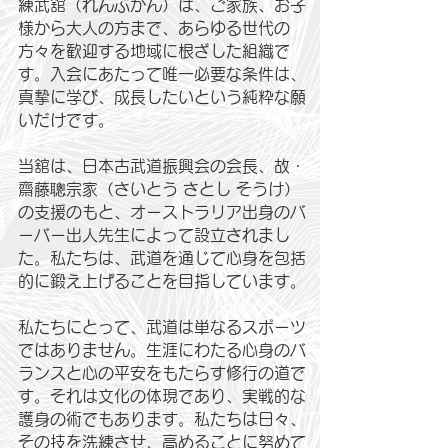
練武舘（れんぶかん）は、ご家族、お子
様から大人の方まで、あらゆる世代の
方々を歓迎する地域に根ざした組織で
す。入会にあたって唯一必要な条件は、
真摯に学び、成長したいという純粋な願
いだけです。
当舘は、日本古武道振興会の会長、故・
齋藤聰宗家（さいとう さとし そうけ）
の支援のもと、オーストラリア出身のバ
ーバー出人先生によって設立されまし
た。私たちは、武道を通じて心身を包括
的に鍛え上げることを目指しています。
私たちにとって、武道は単なるスポーツ
ではありません。生涯にわたる心身のバ
ランスと心の平安をもたらす修行の道で
す。それは文化の体現であり、実戦的な
護身の術でもあります。私たちは日々、
その技を洗練させ、高めることに努めて