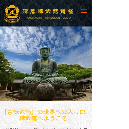
鎌倉練武舘道場
KAMAKURA RENBUKAN DOJO
「古伝武術」の世界への入り口、
練武舘へようこそ。