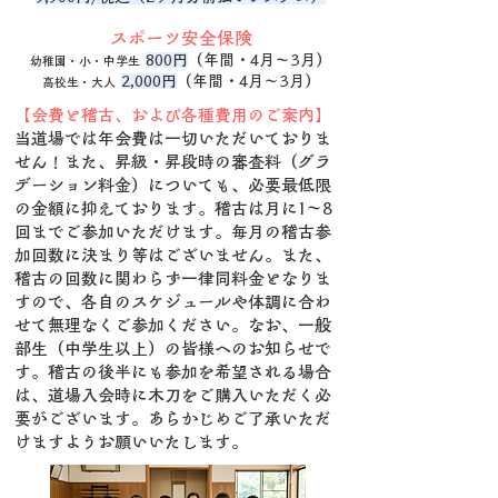
スポーツ安全保険
800円
（年間・4月～3月）
幼稚園・小・中学生
2,000円
（年間・4月～3月）
高校生・大人
【会費と稽古、および各種費用のご案内】
当道場では年会費は一切いただいておりま
せん！また、昇級・昇段時の審査料（グラ
デーション料金）についても、必要最低限
の金額に抑えております。稽古は月に1〜8
回までご参加いただけます。毎月の稽古参
加回数に決まり等はございません。また、
稽古の回数に関わらず一律同料金となりま
すので、各自のスケジュールや体調に合わ
せて無理なくご参加ください。なお、一般
部生（中学生以上）の皆様へのお知らせで
す。稽古の後半にも参加を希望される場合
は、道場入会時に木刀をご購入いただく必
要がございます。あらかじめご了承いただ
けますようお願いいたします。