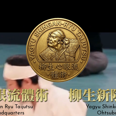
 Ryu Taijutsu
Yagyu Shink
dquarters
Ohtsub