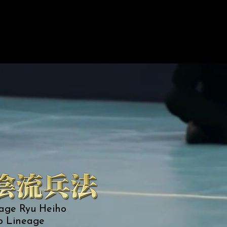
age Ryu Heiho
o Lineage