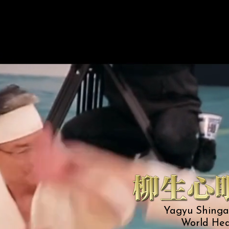
Yagyu Shingan
World Hea